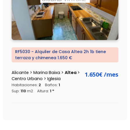
RF5030 - Alquiler de Casa Altea 2h 1b tiene
terraza y chimenea 1.650 €
Alicante > Marina Baixa >
Altea
>
1.650€
/mes
Centro Urbano > Iglesia
Habitaciones:
2
Baños:
1
Sup:
110
m2
Altura:
1 º