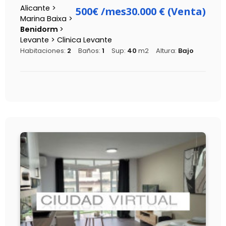
Alicante >
500€
/mes
30.000 € (Venta)
Marina Baixa >
Benidorm
>
Levante > Clinica Levante
Habitaciones:
2
Baños:
1
Sup:
40
m2
Altura:
Bajo