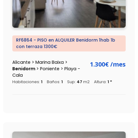
RF6864 - PISO en ALQUILER Benidorm 1hab 1b
con terraza 1300€
Alicante > Marina Baixa >
1.300€
/mes
Benidorm
> Poniente > Playa -
Cala
Habitaciones:
1
Baños:
1
Sup:
47
m2
Altura:
1 º