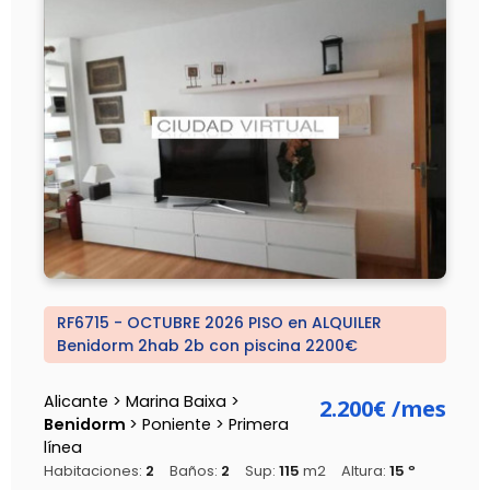
RF6715 - OCTUBRE 2026 PISO en ALQUILER
Benidorm 2hab 2b con piscina 2200€
Alicante > Marina Baixa >
2.200€
/mes
Benidorm
> Poniente > Primera
línea
Habitaciones:
2
Baños:
2
Sup:
115
m2
Altura:
15 º