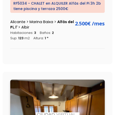
RF5034 - CHALET en ALQUILER
Alfàs del Pi 3h 2b
tiene piscina y terraza
2500€
Alicante > Marina Baixa >
Alfàs del
2.500€
/mes
Pi, l'
> Albir
Habitaciones:
3
Baños:
2
Sup:
123
m2
Altura:
1 º